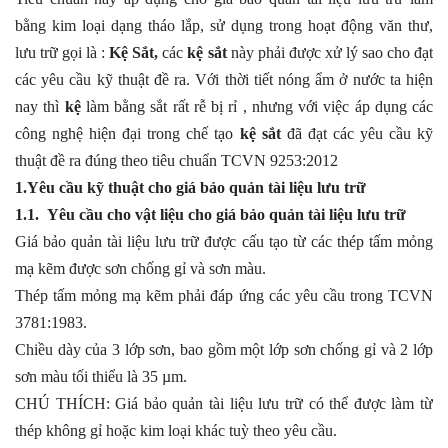
bằng kim loại dạng tháo lắp, sử dụng trong hoạt động văn thư,
lưu trữ gọi là :
Kệ Sắt,
các
kệ sắt
này phải được xử lý sao cho đạt
các yêu cầu kỹ thuật đề ra. Với thời tiết nóng ẩm ở nước ta hiện
nay thì
kệ
làm bằng sắt rất rễ bị rỉ , nhưng với việc áp dụng các
công nghệ hiện đại trong chế tạo
kệ sắt
đã đạt các yêu cầu kỹ
thuật đề ra đúng theo tiêu chuẩn TCVN 9253:2012
1.Yêu cầu kỹ thuật cho giá bảo quản tài liệu lưu trữ
1.1. Yêu cầu cho vật liệu cho giá bảo quản tài liệu lưu trữ
Giá bảo quản tài liệu lưu trữ được cấu tạo từ các thép tấm mỏng
mạ kẽm được sơn chống gỉ và sơn màu.
Thép tấm mỏng mạ kẽm phải đáp ứng các yêu cầu trong TCVN
3781:1983.
Chiều dày của 3 lớp sơn, bao gồm một lớp sơn chống gỉ và 2 lớp
sơn màu tối thiểu là 35 µm.
CHÚ THÍCH: Giá bảo quản tài liệu lưu trữ có thể được làm từ
thép không gỉ hoặc kim loại khác tuỳ theo yêu cầu.