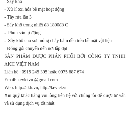
- Sấy khô
- Xử lí oxi hóa bề mặt hoạt động
- Tẩy rửa lần 3
- Sấy khô trong nhiệt độ 1800độ C
- Phun sơn tự động
- Sây khô cho sơn nóng chảy bám đều trên bề mặt vật liệu
- Đóng gói chuyển đến nơi lắp đặt
SẢN PHẨM ĐƯỢC PHÂN PHỐI BỞI CÔNG TY TNHH
AKH VIỆT NAM
Liên hệ : 0915 245 395 hoặc 0975 687 674
Email: kevietvn @gmail.com
Web: http://akh.vn, http://keviet.vn
Xin quý khác hàng vui lòng liên hệ với chúng tôi để được tư vấn
và sử dụng dịch vụ tốt nhất