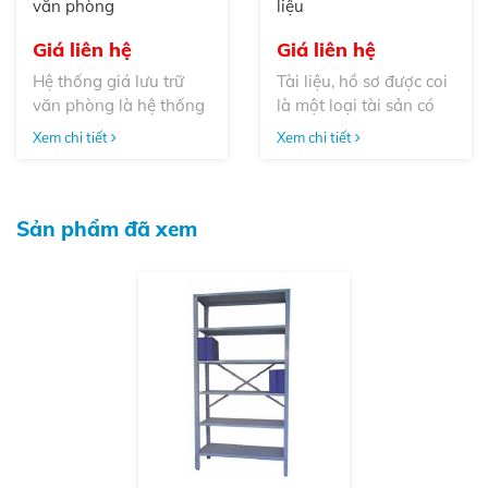
văn phòng
liệu
Giá liên hệ
Giá liên hệ
Hệ thống giá lưu trữ
Tài liệu, hồ sơ được coi
văn phòng là hệ thống
là một loại tài sản có
lưu trữ có thể tiết kiệm
giá trị như những tài
Xem chi tiết
Xem chi tiết
không gian và tối ưu
sản khác của doanh
hóa quản lý hồ sơ tài
nghiệp. Chính vì vậy,
liệu của bạn một cách
việc sắp xếp, lưu trữ và
khoa học nhất giúp
bảo quản những giá
Sản phẩm đã xem
bạn có thể tìm được hồ
lưu trữ hồ sơ tài liệu rất
sơ giấy tờ một cách
cần được chú trọng
nhanh chóng