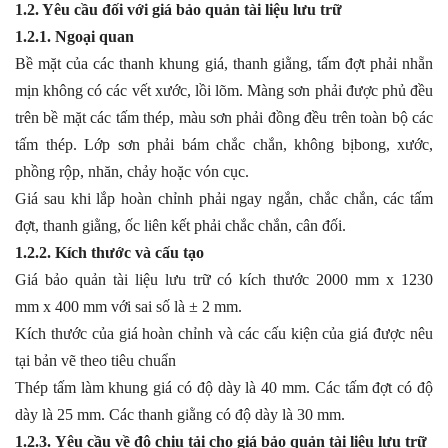
1.2. Yêu cầu đối với giá bảo quản tài liệu lưu trữ
1.2.1. Ngoại quan
Bề mặt của các thanh khung giá, thanh giằng, tấm đợt phải nhẵn
mịn không có các vết xước, lồi lõm. Màng sơn phải được phủ đều
trên bề mặt các tấm thép, màu sơn phải đồng đều trên toàn bộ các
tấm thép. Lớp sơn phải bám chắc chắn, không bịbong, xước,
phồng rộp, nhăn, chảy hoặc vón cục.
Giá sau khi lắp hoàn chỉnh phải ngay ngắn, chắc chắn, các tấm
đợt, thanh giằng, ốc liên kết phải chắc chắn, cân đối.
1.2.2. Kích thước và cấu tạo
Giá bảo quản tài liệu lưu trữ có kích thước 2000 mm x 1230
mm x 400 mm với sai số là ± 2 mm.
Kích thước của giá hoàn chỉnh và các cấu kiện của giá được nêu
tại bản vẽ theo tiêu chuẩn
Thép tấm làm khung giá có độ dày là 40 mm. Các tấm đợt có độ
dày là 25 mm. Các thanh giằng có độ dày là 30 mm.
1.2.3. Yêu cầu về độ chịu tải cho giá bảo quản tài liệu lưu trữ