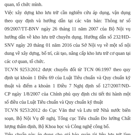
quan, tổ chức mình.
Việc xây dựng kho lưu trữ cần nghiên cứu áp dụng, vận dụng
theo quy định và hướng dẫn tại các văn bản: Thông tư số
09/2007/TT-BNV ngày 26 tháng 11 năm 2007 của Bộ Nội vụ
hướng dẫn về kho lưu trữ chuyên dụng. Hướng dẫn số 232/HD-
SNV ngày 20 tháng 01 năm 2016 của Sở Nội vụ về một số nội
dung về xây dựng, bố trí, cải tạo, nâng cấp kho lưu trữ cơ quan tại
các cơ quan, tổ chức.
TCVN 9253:2012 được chuyển đổi từ TCN 06:1997 theo quy
định tại khoản 1 Điều 69 của Luật Tiêu chuẩn và Quy chuẩn kỹ
thuật và điểm a khoản 1 Điều 7 Nghị định số 127/2007/NĐ-
CP ngày 1/8/2007 của Chính phủ quy định chi tiết thi hành một
số điều của Luật Tiêu chuẩn và Quy chuẩn kỹ thuật
TCVN 9253:2012 do Cục Văn thư và Lưu trữ Nhà nước biên
soạn, Bộ Nội Vụ đề nghị, Tổng cục Tiêu chuẩn Đo lường Chất
lượng thẩm định, Bộ Khoa học và Công nghệ công bố.
Tiêu chuẩn này áp dụng cho giá bảo quản tài liệu lưu trữ làm