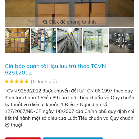
Click để phóng to ảnh
Xem tất
cả 10
ảnh
Giá bảo quản tài liệu lưu trữ theo TCVN
92512012
(
1
đánh giá)
TCVN 9253:2012 được chuyển đổi từ TCN 06:1997 theo quy
định tại khoản 1 Điều 69 của Luật Tiêu chuẩn và Quy chuẩn
kỹ thuật và điểm a khoản 1 Điều 7 Nghị định số
127/2007/NĐ-CP ngày 1/8/2007 của Chính phủ quy định chi
tiết thi hành một số điều của Luật Tiêu chuẩn và Quy chuẩn
kỹ thuật