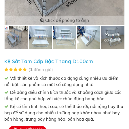
Click để phóng to ảnh
Xem tất
cả 8 ảnh
Kệ Sắt Tam Cấp Bậc Thang D100cm
(
1
đánh giá)
Với thiết kế và kích thước đa dạng cùng nhiều ưu điểm
nổi bật, sản phẩm có một số công dụng như:
Dễ dàng điều chỉnh kích thước và khoảng cách giữa các
tầng kệ cho phù hợp với việc chứa đựng hàng hóa.
Kệ có tính linh hoạt cao, có thể tháo rời, nới rộng hay thu
hẹp để sử dụng cho nhiều trường hợp khác nhau như: bày
bán hàng, trưng bày hàng hóa, bán hoa quả.