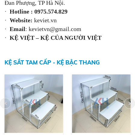
Đan Phượng, TP Hà Nội.
·
Hotline : 0975.574.829
·
Website:
keviet.vn
·
Email
:
kevietvn@gmail.com
·
KỆ VIỆT – KỆ CỦA NGƯỜI VIỆT
KỆ SẮT TAM CẤP - KỆ BẬC THANG