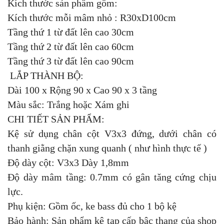
Kích thước sản phẩm gồm:
Kích thước mỗi mâm nhỏ : R30xD100cm
Tầng thứ 1 từ đất lên cao 30cm
Tầng thứ 2 từ đất lên cao 60cm
Tầng thứ 3 từ đất lên cao 90cm
LẮP THÀNH BỘ:
Dài 100 x Rộng 90 x Cao 90 x 3 tầng
Màu sắc: Trắng hoặc Xám ghi
CHI TIẾT SẢN PHẨM:
Kệ sử dụng chân cột V3x3 đứng, dưới chân có
thanh giằng chặn xung quanh ( như hình thực tế )
Độ dày cột: V3x3 Dày 1,8mm
Độ dày mâm tầng: 0.7mm có gân tăng cứng chịu
lực.
Phụ kiện: Gồm ốc, ke bass đủ cho 1 bộ kệ
Bảo hành: Sản phẩm kệ tap cấp bậc thang của shop