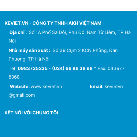
KEVIET.VN - CÔNG TY TNHH AKH VIỆT NAM
Địa chỉ :
Số 1A Phố Sa Đôi, Phú Đô, Nam Từ Liêm, TP Hà
Nội
Nhà máy sản xuất :
Số 39 Cụm 2 KCN Phùng, Đan
Phượng, TP Hà Nội
Tel:
0983735235
-
(024) 66 86 38 98
* Fax: 043977
8068
Website:
www.keviet.vn
Email
: kevietvn
@gmail.com
KẾT NỐI VỚI CHÚNG TÔI