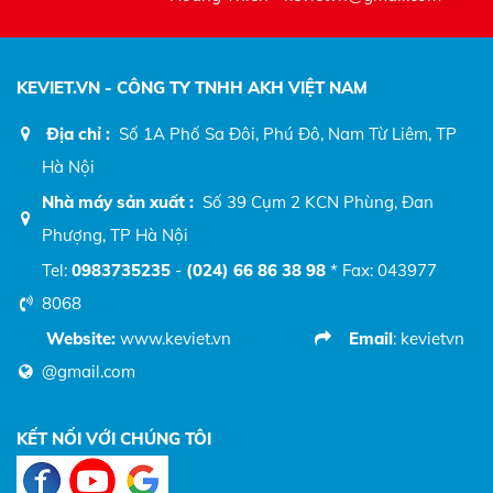
KEVIET.VN - CÔNG TY TNHH AKH VIỆT NAM
Địa chỉ :
Số 1A Phố Sa Đôi, Phú Đô, Nam Từ Liêm, TP
Hà Nội
Nhà máy sản xuất :
Số 39 Cụm 2 KCN Phùng, Đan
Phượng, TP Hà Nội
Tel:
0983735235
-
(024) 66 86 38 98
* Fax: 043977
8068
Website:
www.keviet.vn
Email
: kevietvn
@gmail.com
KẾT NỐI VỚI CHÚNG TÔI