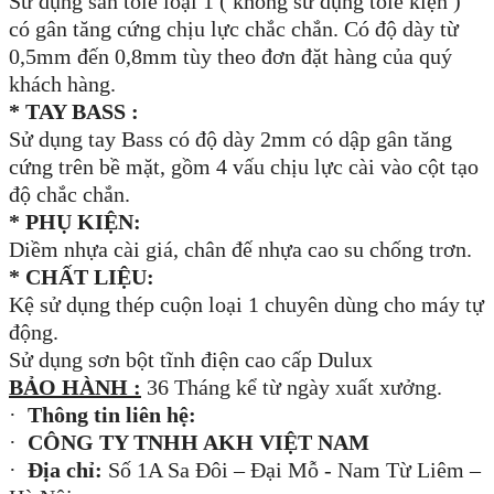
Sử dụng sàn tole loại 1 ( không sử dụng tole kiện )
có gân tăng cứng chịu lực chắc chắn. Có độ dày từ
0,5mm đến 0,8mm tùy theo đơn đặt hàng của quý
khách hàng.
* TAY BASS :
Sử dụng tay Bass có độ dày 2mm có dập gân tăng
cứng trên bề mặt, gồm 4 vấu chịu lực cài vào cột tạo
độ chắc chắn.
* PHỤ KIỆN:
Diềm nhựa cài giá, chân đế nhựa cao su chống trơn.
* CHẤT LIỆU:
Kệ sử dụng thép cuộn loại 1 chuyên dùng cho máy tự
động.
Sử dụng sơn bột tĩnh điện cao cấp Dulux
BẢO HÀNH :
36 Tháng kể từ ngày xuất xưởng.
·
Thông tin liên hệ:
·
CÔNG TY TNHH AKH VIỆT NAM
·
Địa chỉ:
Số 1A Sa Đôi – Đại Mỗ - Nam Từ Liêm –