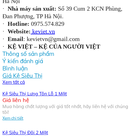
Hà Nội
·
Nhà máy sản xuất:
Số 39 Cum 2 KCN Phùng,
Đan Phượng, TP Hà Nội.
·
Hotline:
0975.574.829
·
Website:
keviet.vn
·
Email
:
kevietvn@gmail.com
·
KỆ VIỆT – KỆ CỦA NGƯỜI VIỆT
Thông số sản phẩm
Ý kiến đánh giá
Bình luận
Giá Kệ Siêu Thị
Xem tất cả
Kệ Siêu Thị Lưng Tôn Lỗ 1 Mặt
Giá liên hệ
Mua hàng chất lượng với giá tốt nhất, hãy liên hệ với chúng
tôi!
Xem chi tiết
Kệ Siêu Thị Đôi 2 Mặt