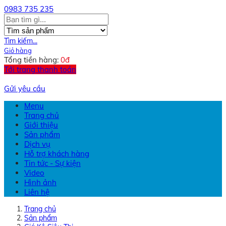
0983 735 235
Tìm kiếm...
Giỏ hàng
Tổng tiền hàng:
0
đ
Tới trang thanh toán
Gửi yêu cầu
Menu
Trang chủ
Giới thiệu
Sản phẩm
Dịch vụ
Hỗ trợ khách hàng
Tin tức - Sự kiện
Video
Hình ảnh
Liên hệ
Trang chủ
Sản phẩm