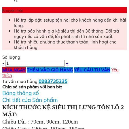
Khuyến mãi
Hỗ trợ lắp đặt, setup tận nơi cho khách hàng đến khi hài
lòng.
Hỗ trợ bảo hành giá kệ siêu thị đến 36 tháng. Đổi trả
ngay nếu có vấn đề, lỗi phát sinh từ nhà sản xuất.
Hỗ trợ nhiều phương thức thanh toán, linh hoạt cho
khách hàng.
Số lượng
-
+
MUA NGAY
THÊM VÀO GIỎ HÀNG
YÊU CẦU TƯ VẤN
Yêu
thích
0983735235
Tư vấn mua hàng
Chia sẻ sản phẩm với bạn bè:
Bảng thông số
Chi tiết của Sản phẩm
KÍCH THƯỚC KỆ SIÊU THỊ LƯNG TÔN LỖ 2
MẶT:
Chiều Dài : 70cm, 90cm, 120cm
Chiều Cao : 120cm, 150cm, 180cm