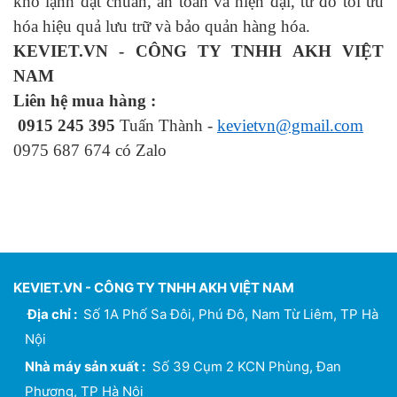
kho lạnh đạt chuẩn, an toàn và hiện đại, từ đó tối ưu
hóa hiệu quả lưu trữ và bảo quản hàng hóa.
KEVIET.VN - CÔNG TY TNHH AKH VIỆT
NAM
Liên hệ mua hàng :
0915 245 395
Tuấn Thành -
kevietvn@gmail.com
0975 687 674 có Zalo
KEVIET.VN - CÔNG TY TNHH AKH VIỆT NAM
Địa chỉ :
Số 1A Phố Sa Đôi, Phú Đô, Nam Từ Liêm, TP Hà
Nội
Nhà máy sản xuất :
Số 39 Cụm 2 KCN Phùng, Đan
Phượng, TP Hà Nội